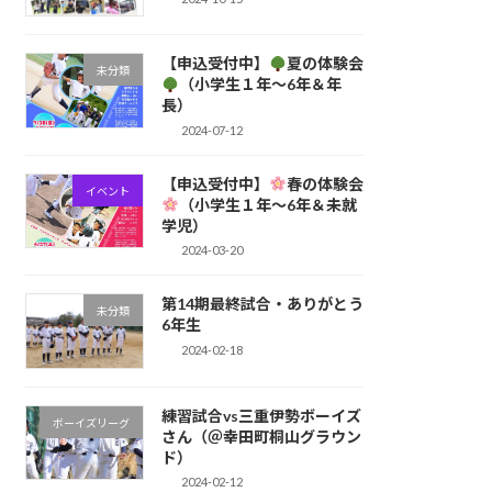
【申込受付中】
夏の体験会
未分類
（小学生１年〜6年＆年
長）
2024-07-12
【申込受付中】
春の体験会
イベント
（小学生１年〜6年＆未就
学児）
2024-03-20
第14期最終試合・ありがとう
未分類
6年生
2024-02-18
練習試合vs三重伊勢ボーイズ
ボーイズリーグ
さん（＠幸田町桐山グラウン
ド）
2024-02-12