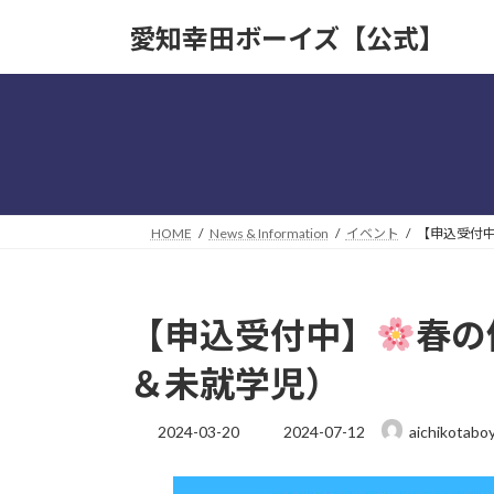
コ
ナ
愛知幸田ボーイズ【公式】
ン
ビ
テ
ゲ
ン
ー
ツ
シ
へ
ョ
ス
ン
キ
に
ッ
移
HOME
News & Information
イベント
【申込受付
プ
動
【申込受付中】
春の
＆未就学児）
最
2024-03-20
2024-07-12
aichikotabo
終
更
新