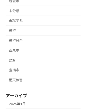
新城市
未分類
未就学児
練習
練習試合
西尾市
試合
豊橋市
雨天練習
アーカイブ
2026年4月