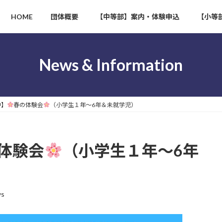
HOME
団体概要
【中等部】案内・体験申込
【小等
News & Information
中】
春の体験会
（小学生１年〜6年＆未就学児）
体験会
（小学生１年〜6年
ys