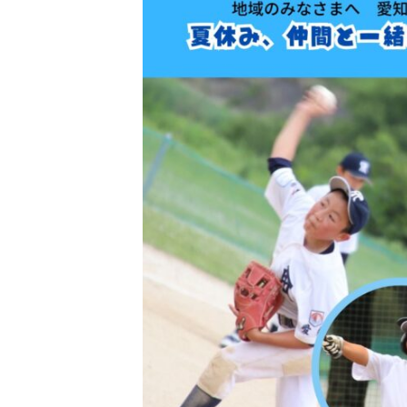
日
時
: